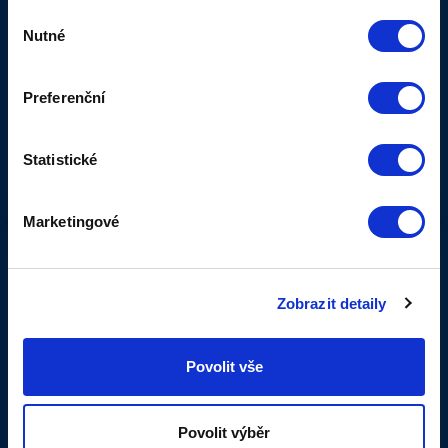
03.04.2021
Výběr
Kamera čápi
Nutné
souhlasu
Podpořili jsme provoz a vybudování
kamery v Brandýse nad Orlicí. Na
adrese www.capibrandys.cz můžete
Preferenční
sledovat život čápů v tomto
malebném městečku. Kamera je
kvalitně připojena díky nové optické
Statistické
síti.
VÍCE...
Marketingové
01.04.2021
Spouštíme nové web
Zobrazit detaily
stránky
Od dubna spouštíme nové www
stránky, doufáme, že přispějí k
Povolit vše
přehlednosti naší nabídky. Případné
komplikace nám prosím nahlaste na
noc@ttnet.cz.
Povolit výběr