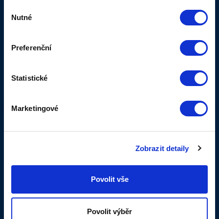
03.04.2021
Výběr
Kamera čápi
Nutné
souhlasu
Podpořili jsme provoz a vybudování
kamery v Brandýse nad Orlicí. Na
adrese www.capibrandys.cz můžete
Preferenční
sledovat život čápů v tomto
malebném městečku. Kamera je
kvalitně připojena díky nové optické
Statistické
síti.
VÍCE...
Marketingové
01.04.2021
Spouštíme nové web
Zobrazit detaily
stránky
Od dubna spouštíme nové www
stránky, doufáme, že přispějí k
Povolit vše
přehlednosti naší nabídky. Případné
komplikace nám prosím nahlaste na
noc@ttnet.cz.
Povolit výběr