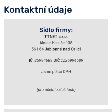
Kontaktní údaje
Sídlo firmy:
TTNET s.r.o.
Aloise Hanuše 138
561 64
Jablonné nad Orlicí
IČ:
25994689
DIČ
:
CZ25994689
Jsme plátci DPH
(pro účetní záležitosti)