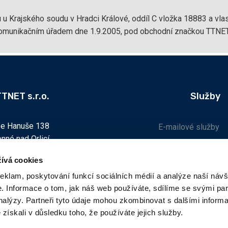
u u Krajského soudu v Hradci Králové, oddíl C vložka 18883 a vl
omunikačním úřadem dne 1.9.2005, pod obchodní značkou TTNET 
TNET s.r.o.
Služby
se Hanuše 138
E-mailové služby
nné nad Orlicí
Dokumenty ke stažení
ívá cookies
Zákaznická zóna
reklam, poskytování funkcí sociálních médií a analýze naší návš
Provozovna:
 Informace o tom, jak náš web používáte, sdílíme se svými par
Test rychlosti
vo náměstí 46
analýzy. Partneři tyto údaje mohou zkombinovat s dalšími inform
17 01 Solnice
é získali v důsledku toho, že používáte jejich služby.