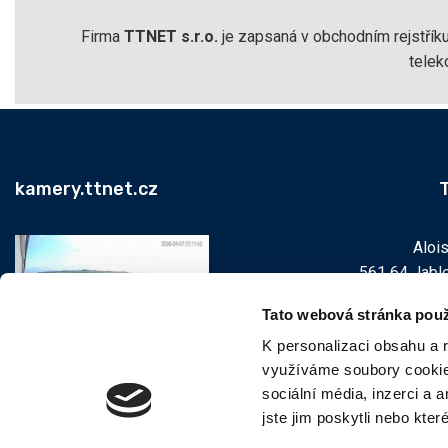
Firma
TTNET s.r.o.
je zapsaná v obchodním rejstřík
telek
kamery.ttnet.cz
T
Aloi
561 64 Jablo
Tato webová stránka použ
Previous
Next
K personalizaci obsahu a 
využíváme soubory cookie.
Žamberk
Masaryko
sociální média, inzerci a 
5
jste jim poskytli nebo kter