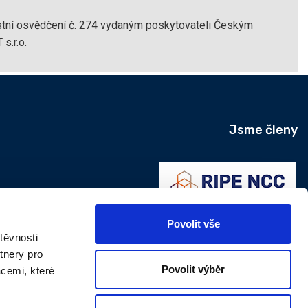
astní osvědčení č. 274 vydaným poskytovateli Českým
s.r.o.
Jsme členy
Povolit vše
těvnosti
tnery pro
Povolit výběr
acemi, které