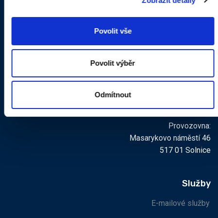
Zobrazit detaily
Povolit vše
TTNET s.r.o.
Povolit výběr
Aloise Hanuše 138
561 64 Jablonné nad Orlicí
Odmítnout
Provozovna:
Masarykovo náměstí 46
517 01 Solnice
Služby
E-mailové služby