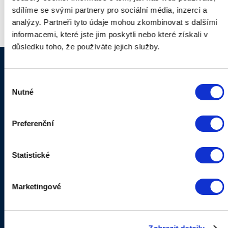
s maximální stabilitou a minimem aktivních prvků v cestě.
sdílíme se svými partnery pro sociální média, inzerci a
analýzy. Partneři tyto údaje mohou zkombinovat s dalšími
To je výkon, který stojí za to zažít.
informacemi, které jste jim poskytli nebo které získali v
důsledku toho, že používáte jejich služby.
Výběr
kamery.ttnet.cz
Nutné
souhlasu
Preferenční
Statistické
Previous
Next
Marketingové