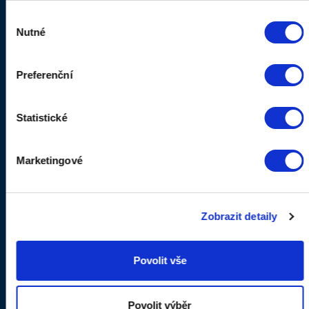
Výběr
Nutné
souhlasu
Previous
Next
Preferenční
Statistické
Marketingové
TTNET s.r.o.
Zobrazit detaily
Aloise Hanuše 138
561 64 Jablonné nad Orlicí
Povolit vše
Povolit výběr
Provozovna: