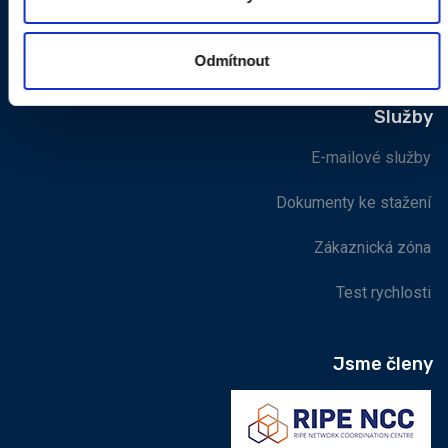
Masarykovo náměstí 46
517 01 Solnice
Odmítnout
Služby
E-mailové služby
Dokumenty ke stažení
Zákaznická zóna
Test rychlosti
Jsme členy