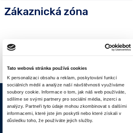
Zákaznická zóna
Novou zákaznickou zónu pro zákazníky sítě TTNET najdete
na
muj.ttnet.cz
Tato webová stránka používá cookies
K personalizaci obsahu a reklam, poskytování funkcí
sociálních médií a analýze naší návštěvnosti využíváme
soubory cookie. Informace o tom, jak náš web používáte,
sdílíme se svými partnery pro sociální média, inzerci a
analýzy. Partneři tyto údaje mohou zkombinovat s dalšími
kamery.ttnet.cz
informacemi, které jste jim poskytli nebo které získali v
důsledku toho, že používáte jejich služby.